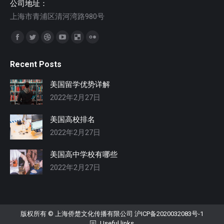
公司地址：
上海市青浦区清河湾路980号
找到我们：
Facebook
Twitter
Dribbble
YouTube
Delicious
Flickr
page
page
page
page
page
page
Recent Posts
opens
opens
opens
opens
opens
opens
in
in
in
in
in
in
美国留学优势详解
new
new
new
new
new
new
2022年2月27日
window
window
window
window
window
window
美国高校排名
2022年2月27日
美国高中学校有哪些
2022年2月27日
版权所有 © 上海侨楚文化传播有限公司
沪ICP备2020032083号-1
Useful links