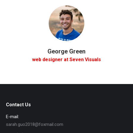
George Green
web designer at Seven Visuals
Contact Us
E-mail:
sarah.guo2018@foxmail.com