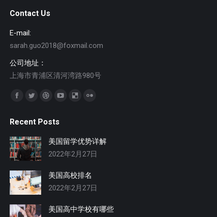
Contact Us
E-mail:
sarah.guo2018@foxmail.com
公司地址：
上海市青浦区清河湾路980号
找到我们：
Facebook
Twitter
Dribbble
YouTube
Delicious
Flickr
page
page
page
page
page
page
Recent Posts
opens
opens
opens
opens
opens
opens
in
in
in
in
in
in
美国留学优势详解
new
new
new
new
new
new
2022年2月27日
window
window
window
window
window
window
美国高校排名
2022年2月27日
美国高中学校有哪些