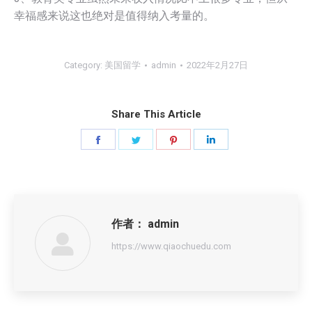
幸福感来说这也绝对是值得纳入考量的。
Category:
美国留学
admin
2022年2月27日
Share This Article
Share
Share
Share
Share
on
on
on
on
Facebook
Twitter
Pinterest
LinkedIn
作者：
admin
https://www.qiaochuedu.com