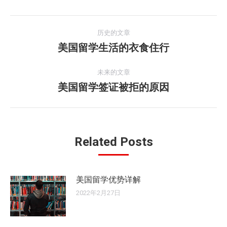
文
历史的文章
章
美国留学生活的衣食住行
历
史
导
的
未来的文章
文
美国留学签证被拒的原因
未
航
章：
来
的
文
章：
Related Posts
美国留学优势详解
2022年2月27日