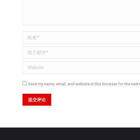
姓名 *
电子邮件 *
Website
Save my name, email, and website in this browser for the next
提交评论