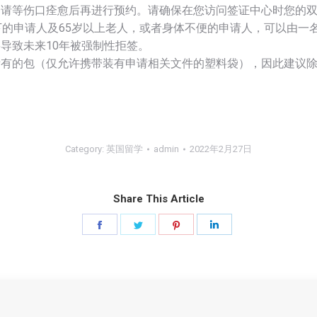
，请等伤口痊愈后再进行预约。请确保在您访问签证中心时您的
下的申请人及65岁以上老人，或者身体不便的申请人，可以由一
导致未来10年被强制性拒签。
所有的包（仅允许携带装有申请相关文件的塑料袋），因此建议
Category:
英国留学
admin
2022年2月27日
Share This Article
Share
Share
Share
Share
on
on
on
on
Facebook
Twitter
Pinterest
LinkedIn