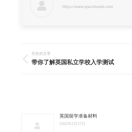
https://www.qiaochuedu.com
文
历史的文章
章
带你了解英国私立学校入学测试
历
史
导
的
文
航
章：
英国留学准备材料
2022年2月27日