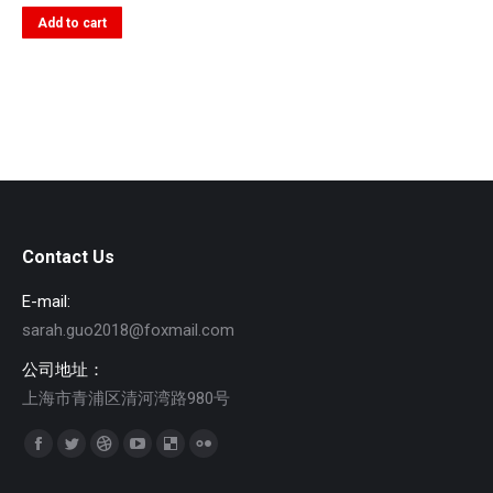
Add to cart
Contact Us
E-mail:
sarah.guo2018@foxmail.com
公司地址：
上海市青浦区清河湾路980号
找到我们：
Facebook
Twitter
Dribbble
YouTube
Delicious
Flickr
page
page
page
page
page
page