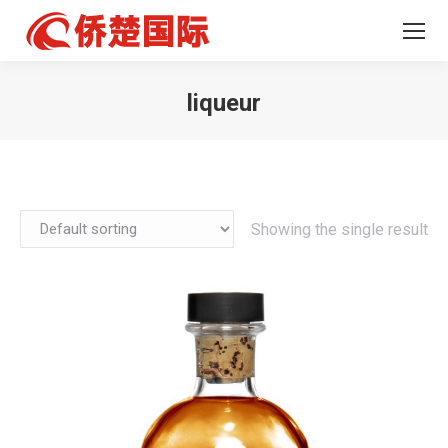
liqueur
您在这里：
Showing the single result