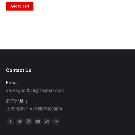
Add to cart
Contact Us
E-mail:
sarah.guo2018@foxmail.com
公司地址：
上海市青浦区清河湾路980号
找到我们：
Facebook
Twitter
Dribbble
YouTube
Delicious
Flickr
page
page
page
page
page
page