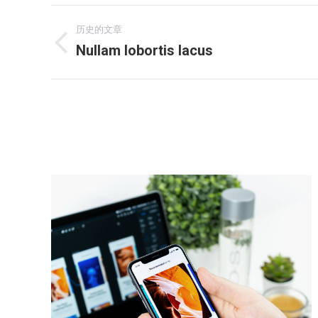
项
历史的文章
目
Nullam lobortis lacus
上
一
导
个
项
航
目：