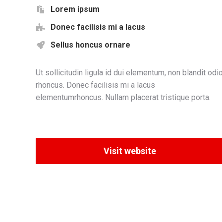
Lorem ipsum
Donec facilisis mi a lacus
Sellus honcus ornare
Ut sollicitudin ligula id dui elementum, non blandit odi
rhoncus. Donec facilisis mi a lacus
elementumrhoncus. Nullam placerat tristique porta.
Visit website