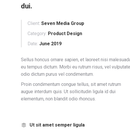
dui.
Client:
Seven Media Group
Category:
Product Design
Date:
June 2019
Sellus honcus ornare sapien, et laoreet nisi malesuad
eu tempus dictum. Morbi eu rutrum risus, vel vulputat
odio dictum purus vel condimentum.
Proin condimentum congue tellus, sit amet rutrum
augue interdum quis. Ut sollicitudin ligula id dui
elementum, non blandit odio rhoncus.
Ut sit amet semper ligula