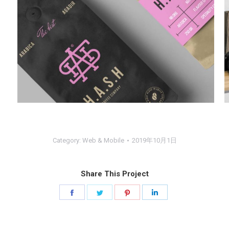
Category:
Web & Mobile
2019年10月1日
Share This Project
Share
Share
Share
Share
on
on
on
on
Facebook
Twitter
Pinterest
LinkedIn