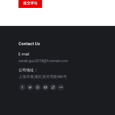
提交评论
Contact Us
E-mail:
sarah.guo2018@foxmail.com
公司地址：
上海市青浦区清河湾路980号
找到我们：
Facebook
Twitter
Dribbble
YouTube
Delicious
Flickr
page
page
page
page
page
page
opens
opens
opens
opens
opens
opens
in
in
in
in
in
in