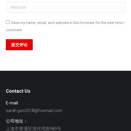
Website
Save my name, email, and website in this browser for the next time I
comment.
提交评论
Contact Us
E-mail:
sarah.guo2018@foxmail.com
公司地址：
上海市青浦区清河湾路980号