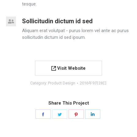
tesque.
Sollicitudin dictum id sed
Aliquam erat volutpat - purus lorem vel ante ac purus
sollicitudin dictum id sed ipsum.
Visit Website
Category:
Product Design
2016年9月28日
Share This Project
Share
Share
Share
Share
on
on
on
on
Facebook
Twitter
Pinterest
LinkedIn