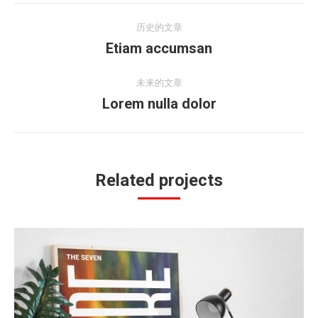
项
历史的文章
目
Etiam accumsan
上
一
导
个
未来的文章
项
Lorem nulla dolor
下
航
目：
一
个
项
目：
Related projects